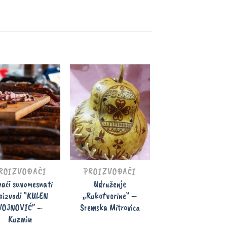
PROIZVOĐAČI
“SIR ŽILIĆ” – P
Žilić, Martinci
ROIZVOĐAČI
PROIZVOĐAČI
aći suvomesnati
Udruženje
oizvodi “KULEN
„Rukotvorine“ –
VOJNOVIĆ” –
Sremska Mitrovica
Kuzmin