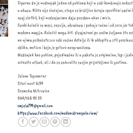
Sigurno da je medanjak jedan od poklona koji u sebi kombinuje radost
u ukusu. Ništa nije slučajno, stoga se brižljivo biraju specifični začini 
ovaj slatkiš, koji medenjacima daju poseban ukus i miris.
Svaki kolačić se mesi, razvija, ukrašava i pakuje ručno i od srca jer t
medena magija. Kolačići mogu biti dizajnirani po vašim željama što o
na njima prikažete sve sebi važne detalje ili ih uklopite u stil prosla
oblika, motiva i boja je gotovo neograničena.
Medenjak kao poklon, pojedinačno ili u paketu je originalan, lep i jed
ostavite utisak, ali i da se zahvalite svojim prijateljima ili gostima.
Jelena Tupenarac
Stari most 6/24
Sremska Mitrovica
064/168 92 25
smjela774@gmail.com
https://www.facebook.com/
medenidrangularium/