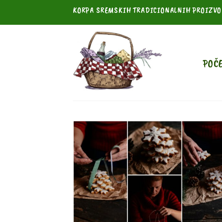
Skip
KORPA SREMSKIH TRADICIONALNIH PROIZV
to
content
POČ