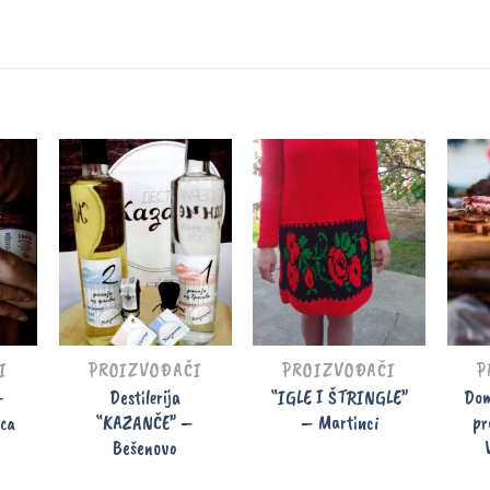
I
PROIZVOĐAČI
PROIZVOĐAČI
P
–
Destilerija
“IGLE I ŠTRINGLE”
Dom
ica
“KAZANČE” –
– Martinci
pr
Bešenovo