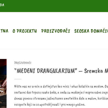
ODA
ETNA
O PROJEKTU
PROIZVOĐAČI
SEOSKA DOMAĆI
PROIZVOĐAČI
“MEDENI DRANGULARIUM” – Sremska Mi
Ništa nas ne vraća u detinjstvo kao miris i ukus kolačića sa medom. Ov
sastavni deo trpeze svake bake, a onda su medenjaci nepravedno zapos
danas ponovo stvaramo jedinstvena umetnička dela u malom, korišćen
recepata koji su se upotrebljavali i pre mnogo godina.