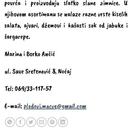
povrća i proizvodnju slatko slane zimnice. U
njihovom asortimanu se nalaze razne vrste kiselih
salata, ajvari, džemovi i kašasti sok od jabuke i
šargarepe.
Marina i Borko Ančić
ul. Save Sretenović 8
,
Noćaj
Tel: 069/33-117-57
E-mail:
plodovi.macve@gmail.com